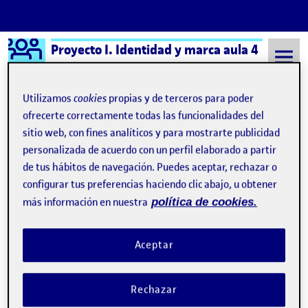
Logo Ágora
Proyecto I. Identidad y marca aula 4
Saltar al contenido
Utilizamos
cookies
propias y de terceros para poder
ofrecerte correctamente todas las funcionalidades del
sitio web, con fines analíticos y para mostrarte publicidad
Semestre 20211 - Aula 4
8 Septiembre, 2021
personalizada de acuerdo con un perfil elaborado a partir
8 Septiembre, 2021
de tus hábitos de navegación. Puedes aceptar, rechazar o
configurar tus preferencias haciendo clic abajo, u obtener
más información en nuestra
política de cookies.
¡Bienvenidos y bienvenidas!
Publicado por
Publicado por
Quelic Berga Carreras
Visibilidad:
Fecha de publicación
9 septiembre, 2021 2:49 pm
Pública
-
8 Sep 2021
Aceptar
Rechazar